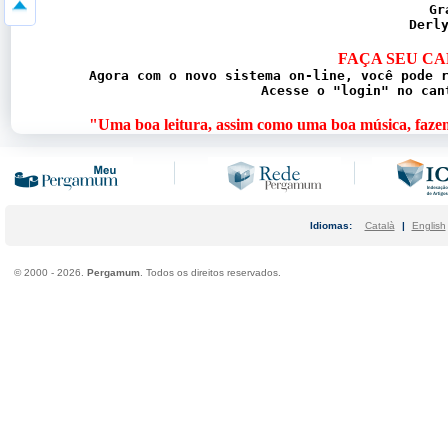
Gr
Derl
FAÇA SEU CA
Agora com o novo sistema on-line, você pode 
Acesse o "login" no can
"Uma boa leitura, assim como uma boa música, faze
Idiomas:
Català
|
English
©
2000 - 2026.
Pergamum
. Todos os direitos reservados.