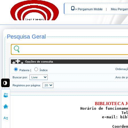
» Pergamum Mobile
|
Meu Perga
Pesquisa Geral
Opções de consulta
Ordenaç
Palavra |
Índice
Buscar por:
Ano de p
Registros por página:
BIBLIOTECA 
Horário de funcionam
Te
e-mail: bib
Coorde